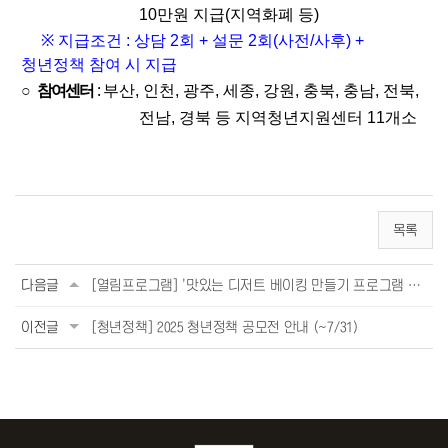
10만원 지급(지역화폐 등)
※
지급조건 : 상담 2회 + 설문 2회(사전/사후) +
청년정책 참여 시 지급
참여센터
:
○
부산, 인천, 광주, 세종, 강원, 충북, 충남, 전북,
전남, 경북 등 지역청년지원센터 11개소
목록
다음글
[열림프로그램] '맛있는 디저트 베이킹 만들기 프로그램 4기' 참여자 모집 (~7/10)
이전글
[청년정책] 2025 청년정책 공모전 안내 (~7/31)