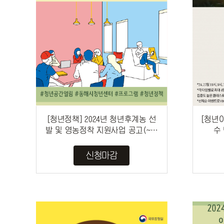
[청년정책] 2024년 청년후계농 선
[청년
발 및 영농정착 지원사업 공고(~1/
수
31)
신청마감