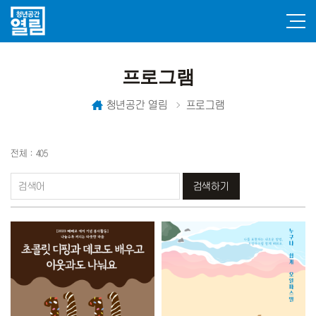
프로그램
청년공간 열림
프로그램
전체 : 405
검색하기