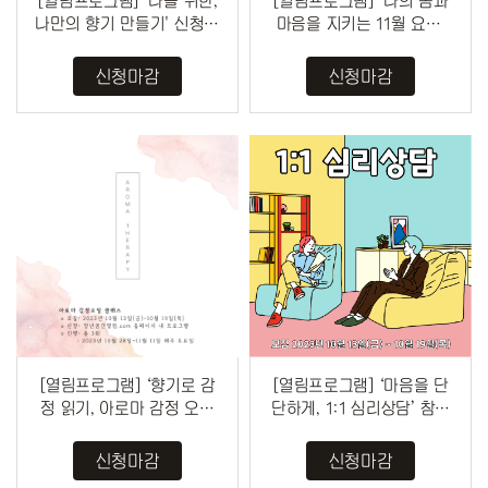
[열림프로그램] '나를 위한,
[열림프로그램] ‘나의 몸과
나만의 향기 만들기' 신청(~
마음을 지키는 11월 요가’
10/26)
참여자 모집(~10/26)
신청마감
신청마감
[열림프로그램] ‘향기로 감
[열림프로그램] ‘마음을 단
정 읽기, 아로마 감정 오일
단하게, 1:1 심리상담’ 참여
클래스’ 참여자 모집(~10/1
자 모집(~10/19)
9...
신청마감
신청마감