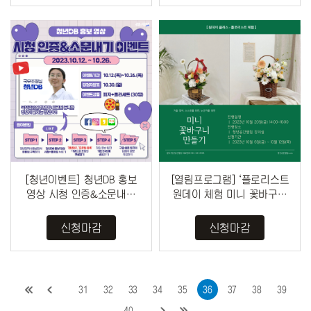
[청년이벤트] 청년DB 홍보
[열림프로그램] ‘플로리스트
영상 시청 인증&소문내기
원데이 체험 미니 꽃바구니
이벤트(~10/26)
만들기’ 참여자 모집(~10/...
신청마감
신청마감
31
32
33
34
35
36
37
38
39
40