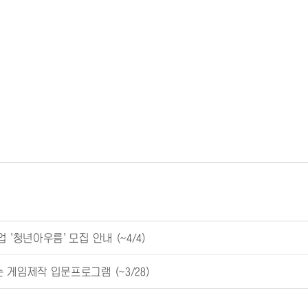
'청년아우름' 모집 안내 (~4/4)
게임제작 입문프로그램 (~3/28)