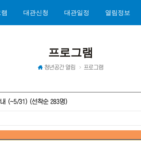
그램
대관신청
대관일정
열림정보
프로그램
청년공간 열림
프로그램
(~5/31) (선착순 283명)