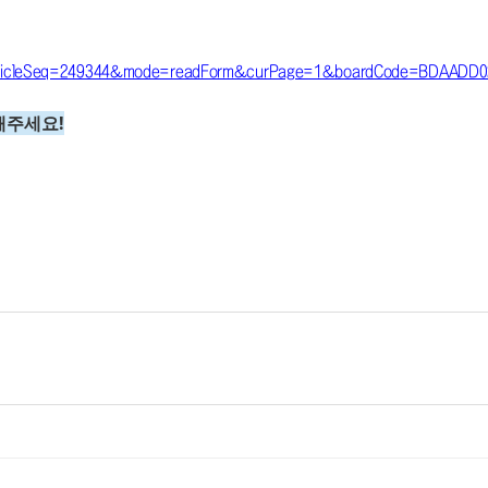
?articleSeq=249344&mode=readForm&curPage=1&boardCode=BDAADD0
해주세요!