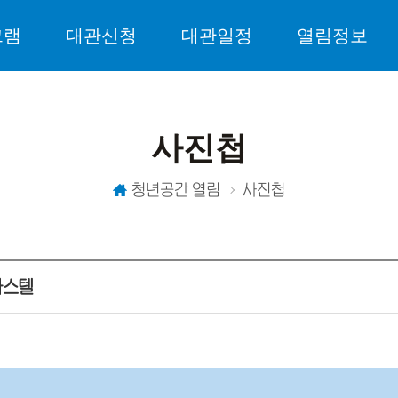
그램
대관신청
대관일정
열림정보
사진첩
청년공간 열림
사진첩
파스텔