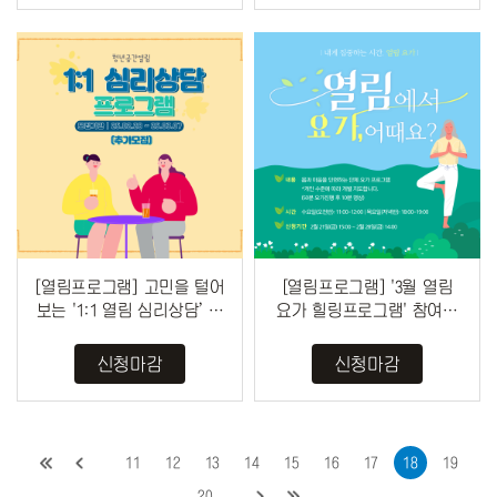
[열림프로그램] 고민을 털어
[열림프로그램] '3월 열림
보는 '1:1 열림 심리상담’ 참
요가 힐링프로그램' 참여자
여자 모집(추가모집) (~3/
모집 (~2/28)
7...
신청마감
신청마감
11
12
13
14
15
16
17
18
19
20