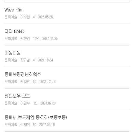
Wave film
문화예술
이수현
4
2025.05.26.
다타 BAND
문화예술
박현영
11명
2024.12.25
미동미동
문화예술
최규남
4
2024.10.24
동해북평청년회의소
문화예술
방지환
34
1952 . 2 . 4
레인보우 보드
문화예술
이영수
20
2024,07.20
동해시 보드게임 동호회(보동보동)
문화예술
김재석
50
2017.06.16