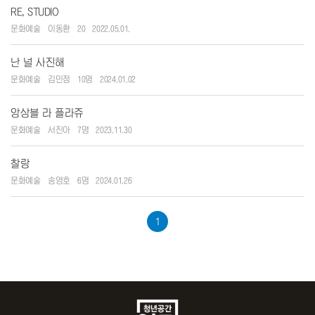
RE, STUDIO
문화예술
이동환
20
2022.05.01.
난 널 사진해
문화예술
김민정
10명
2024.01.02
앙상블 라 플라쥬
문화예술
서진아
7명
2023.11.30
찰랑
문화예술
송영호
6명
2024.01.26
1