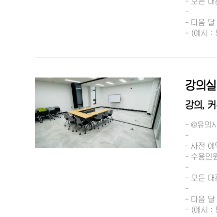
- 모든 
-
- 다음 
- (예시
강의실
강의, 
- @유의
-
- 사전 
- 수용인원
-
- 모든 
-
- 다음 
- (예시