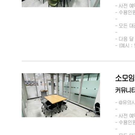
- 사전 예
- 수용인
-
- 모든 
-
- 다음 
- (예시
소모임
커뮤니티
- @유의
-
- 사전 예
- 수용인
-