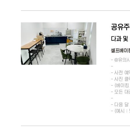
공유주
다과 및
셀프베이킹
- @유의
-
- 사전 예
- 사진 
- (베이킹
- 모든 
-
- 다음 
- (예시