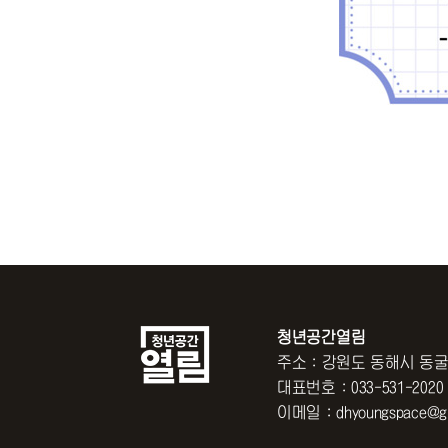
청년공간열림
주소 : 강원도 동해시 동굴
대표번호 : 033-531-2020
이메일 : dhyoungspace@gm