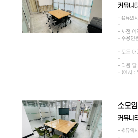
커뮤니티
- @유의
-
- 사전 예
- 수용인
-
- 모든 
-
- 다음 
- (예시
소모임
커뮤니티
- @유의
-