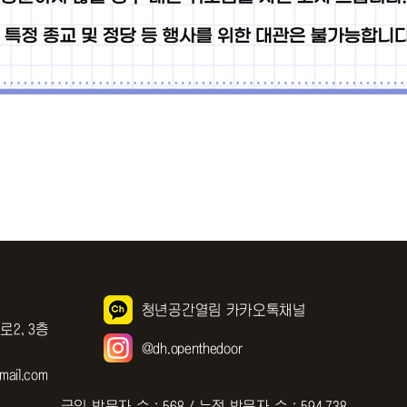
청년공간열림 카카오톡채널
로2, 3층
@dh.openthedoor
ail.com
금일 방문자 수 : 568 / 누적 방문자 수 : 594,738