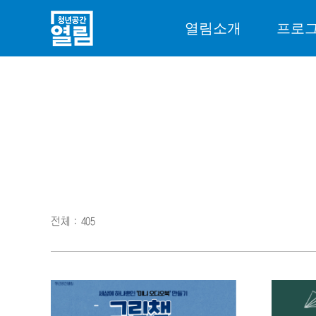
열림소개
프로
전체 : 405