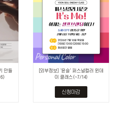
기 만들
[외부정보] '윤슬' 퍼스널컬러 윈데
6)
이 클래스(~7/14)
신청마감