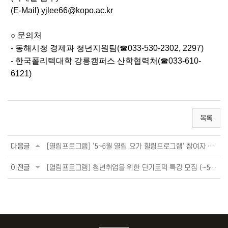
(E-Mail) yjlee66@kopo.ac.kr
문의처
○
- 동해시청 경제과 청년지원팀(☎033-530-2302, 2297)
- 한국폴리텍대학 강릉캠퍼스 산학협력처(☎033-610-
6121)
목록
다음글
[열림프로그램] '5~6월 열림 요가 힐링프로그램' 참여자 모집 (~5/2)
이전글
[열림프로그램] 청년취업을 위한 단기토익 특강 모집 (~5/2)