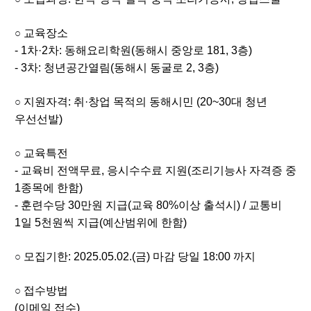
교육장소
○
- 1차·2차: 동해요리학원(동해시 중앙로 181, 3층)
- 3차: 청년공간열림(동해시 동굴로 2, 3층)
지원자격: 취·창업 목적의 동해시민 (20~30대 청년
○
우선선발)
교육특전
○
- 교육비 전액무료, 응시수수료 지원(조리기능사 자격증 중
1종목에 한함)
- 훈련수당 30만원 지급(교육 80%이상 출석시) / 교통비
1일 5천원씩 지급(예산범위에 한함)
모집기한: 2025.05.02.(금) 마감 당일 18:00 까지
○
접수방법
○
(이메일 접수)