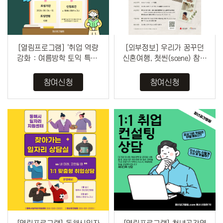
[열림프로그램] '취업 역량
[외부정보] 우리가 꿈꾸던
강화 : 여름방학 토익 특강'
신혼여행, 첫씬(scene) 참여
추가 모집(~8/12)
자 모집(~8/10)
참여신청
참여신청