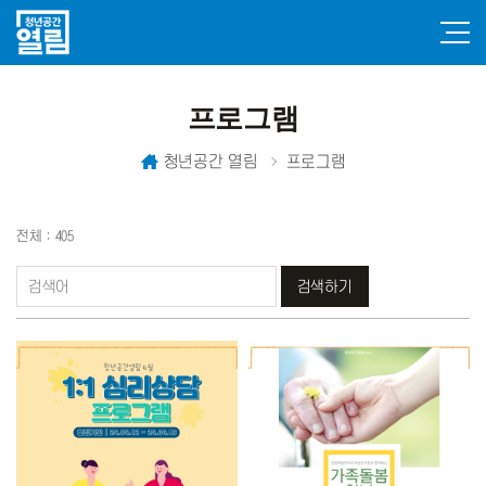
프로그램
청년공간 열림
프로그램
전체 : 405
검색하기