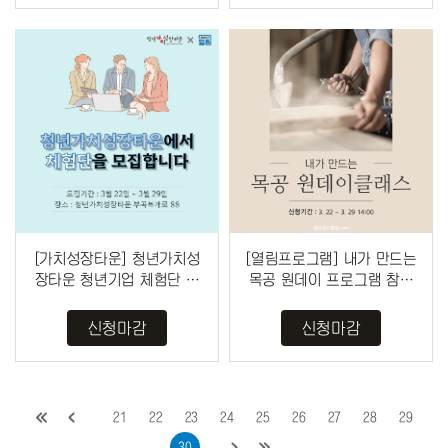
[가치성장타운] 청년가치성
[열림프로그램] 내가 만드는
장타운 청년기업 체험단 모
목공 원데이 프로그램 참여
집 (~3/29)
자 모집 (~3/29)
신청마감
신청마감
21
22
23
24
25
26
27
28
29
30