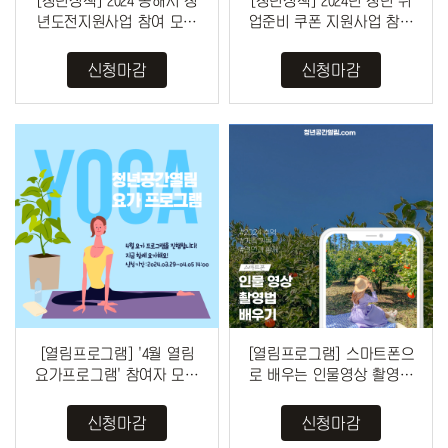
[청년정책] 2024 동해시 청
[청년정책] 2024년 청년 취
년도전지원사업 참여 모집
업준비 쿠폰 지원사업 참여
(~ 상시모집)
자 모집(~4/14)
신청마감
신청마감
[열림프로그램] '4월 열림
[열림프로그램] 스마트폰으
요가프로그램' 참여자 모집
로 배우는 인물영상 촬영법
(~4/5)
프로그램 참여자 모집 (~3/2
9)
신청마감
신청마감