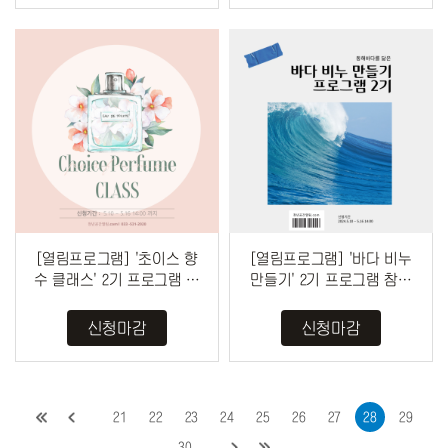
[열림프로그램] '초이스 향
[열림프로그램] '바다 비누
수 클래스' 2기 프로그램 참
만들기' 2기 프로그램 참여
여자 모집 (~5/16)
자 모집 (~5/16)
신청마감
신청마감
21
22
23
24
25
26
27
28
29
30