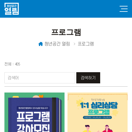
프로그램
청년공간 열림
프로그램
전체 : 405
검색하기