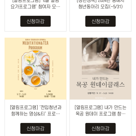
[열림프로그램] '6월 열림
[청년정책] 2024년 동해시
요가프로그램' 참여자 모집
청년동아리 모집(~5/31)
(~5/31)
신청마감
신청마감
[열림프로그램] '전입청년과
[열림프로그램] 내가 만드는
함께하는 명상&티' 프로그
목공 원데이 프로그램 참여
램 참여자 모집(~5/23)
자 모집 (~5/23)
신청마감
신청마감