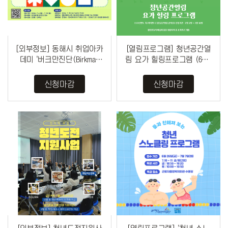
[외부정보] 동해시 취업아카
[열림프로그램] 청년공간열
데미 '버크만진단(Birkman
림 요가 힐링프로그램 (6기)
Method)'(7/29)
모집 (~ 7/10)
신청마감
신청마감