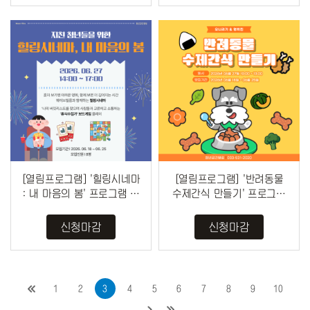
[열림프로그램] '힐링시네마
[열림프로그램] '반려동물
: 내 마음의 봄' 프로그램 모
수제간식 만들기' 프로그램
집(~6/25)
모집(~6/25)
신청마감
신청마감
1
2
3
4
5
6
7
8
9
10