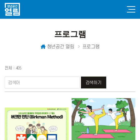
프로그램
청년공간 열림
프로그램
전체 : 405
검색하기